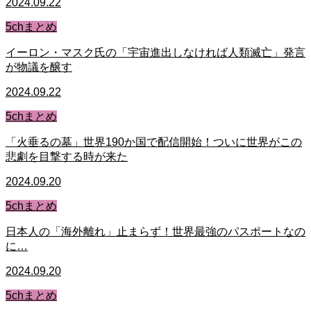
2024.09.22
5chまとめ
イーロン・マスク氏の「宇宙進出しなければ人類滅亡」発言
が物議を醸す
2024.09.22
5chまとめ
「火垂るの墓」世界190か国で配信開始！ついに世界がこの
悲劇を目撃する時が来た
2024.09.20
5chまとめ
日本人の「海外離れ」止まらず！世界最強のパスポートなの
に…
2024.09.20
5chまとめ