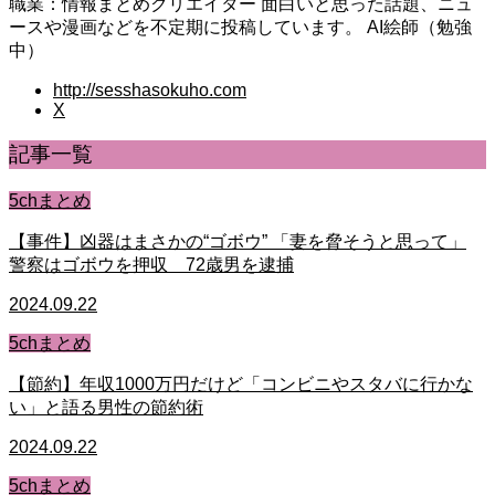
職業：情報まとめクリエイター 面白いと思った話題、ニュ
ースや漫画などを不定期に投稿しています。 AI絵師（勉強
中）
http://sesshasokuho.com
X
記事一覧
5chまとめ
【事件】凶器はまさかの“ゴボウ” 「妻を脅そうと思って」
警察はゴボウを押収 72歳男を逮捕
2024.09.22
5chまとめ
【節約】年収1000万円だけど「コンビニやスタバに行かな
い」と語る男性の節約術
2024.09.22
5chまとめ