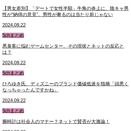
【男女差別】「デートで女性半額」牛角の炎上に、陰キャ男
性が“納得の意見”。男性が奢るのは当たり前じゃない
2024.09.22
5chまとめ
悪臭客に悩むゲームセンター、その現状とネットの反応と
は？
2024.09.22
5chまとめ
ひろゆき氏、ディズニーのブランド価値低迷を指摘「頭悪く
なっちゃったんですかね」
2024.09.22
5chまとめ
腕時計は社会人のマナー？ネットで賛否が大激論！