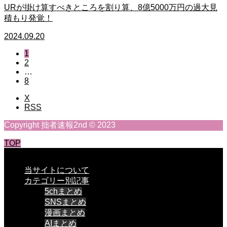
URが掛け算すべきところを割り算、8億5000万円の過大見
積もり発覚！
2024.09.20
1
2
…
8
X
RSS
Copyright 拙者速報2nd © 2023
TOP
CLOSE
当サイトについて
カテゴリー別記事
5chまとめ
SNSまとめ
漫画まとめ
AIまとめ