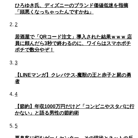
ひろゆき氏、ディズニーのブランド価値低迷を指摘
「頭悪くなっちゃったんですかね」
2
居酒屋で「QRコード注文」導入された結果ｗｗｗ 店
員に頼んだら3秒で終わるのに、ワイらはスマホポチ
ポチで数分やぞ！
3
【LINEマンガ】クレバテス-魔獣の王と赤子と屍の勇
者
4
【節約】年収1000万円だけど「コンビニやスタバに行
かない」と語る男性の節約術
5