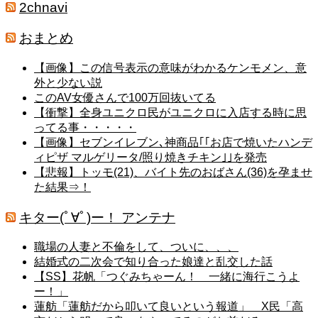
2chnavi
おまとめ
【画像】この信号表示の意味がわかるケンモメン、意
外と少ない説
このAV女優さんで100万回抜いてる
【衝撃】全身ユニクロ民がユニクロに入店する時に思
ってる事・・・・・
【画像】セブンイレブン､神商品｢｢お店で焼いたハンデ
ィピザ マルゲリータ/照り焼きチキン｣｣を発売
【悲報】トッモ(21)、バイト先のおばさん(36)を孕ませ
た結果⇒！
キター(ﾟ∀ﾟ)ー！ アンテナ
職場の人妻と不倫をして、ついに、、、
結婚式の二次会で知り合った娘達と乱交した話
【SS】花帆「つぐみちゃーん！ 一緒に海行こうよ
ー！」
蓮舫「蓮舫だから叩いて良いという報道」 X民「高