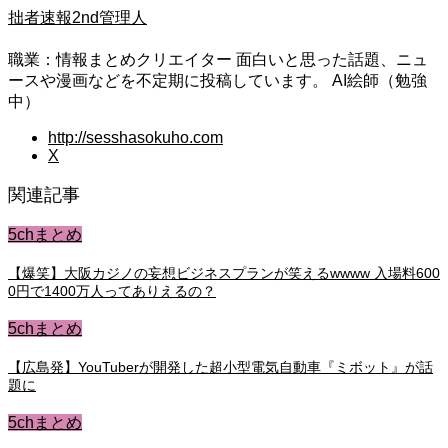
拙者速報2nd管理人
職業：情報まとめクリエイター 面白いと思った話題、ニュ
ースや漫画などを不定期に投稿しています。 AI絵師（勉強
中）
http://sesshasokuho.com
X
関連記事
5chまとめ
【爆笑】大阪カジノの妄想ビジネスプランが笑えるwwww 入場料600
0円で1400万人ってありえるの？
5chまとめ
【広島発】YouTuberが開発した超小型電気自動車『ミボット』が話
題に
5chまとめ