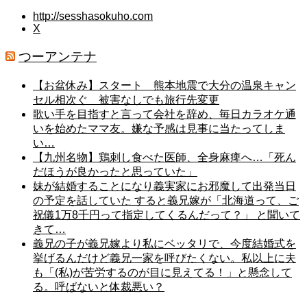
http://sesshasokuho.com
X
つーアンテナ
【お盆休み】スタート 熊本地震で大分の温泉キャン
セル相次ぐ 被害なしでも旅行先変更
歌い手を目指すと言って会社を辞め、毎日カラオケ通
いを始めたママ友。嫌な予感は見事に当たってしま
い…
【九州名物】鶏刺し食べた医師、全身麻痺へ…「死ん
だほうが良かったと思っていた」
妹が結婚することになり義実家にお邪魔して出発当日
の予定を話していた すると義兄嫁が「北海道って、ご
祝儀1万8千円って指定してくるんだって？」 と聞いて
きて…
義兄の子が義兄嫁より私にベッタリで、今度結婚式を
挙げるんだけど義兄一家を呼びたくない。私以上に夫
も「(私)が苦労するのが目に見えてる！」と懸念して
る。呼ばないと体裁悪い？