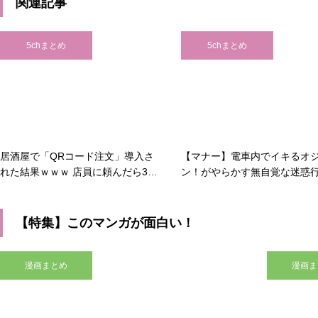
関連記事
5chまとめ
5chまとめ
居酒屋で「QRコード注文」導入さ
【マナー】電車内でイキるオ
れた結果ｗｗｗ 店員に頼んだら3秒
ン！がやらかす無自覚な迷惑
で終わるのに、ワイらはスマホポチ
「無敵のオジサン」に驚愕の
ポチで数分やぞ！
【特集】このマンガが面白い！
漫画まとめ
漫画ま