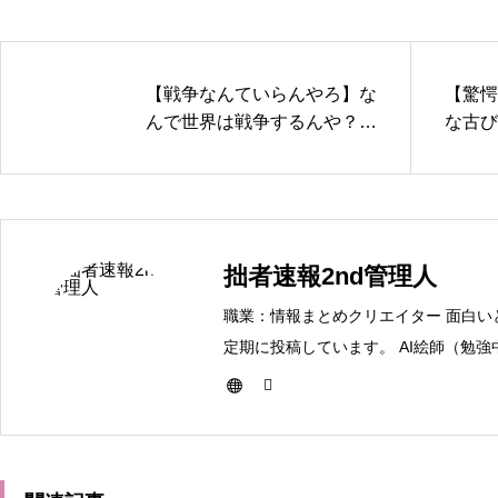
【戦争なんていらんやろ】な
【驚愕
んで世界は戦争するんや？み
な古び
んなご飯食えて、のんびり暮
ジかよ
らせたらええやんけ？
拙者速報2nd管理人
職業：情報まとめクリエイター 面白い
定期に投稿しています。 AI絵師（勉強