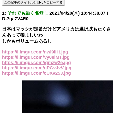
この記事のタイトルとURLをコピーする
1:
それでも動く名無し
2023/04/20(木) 10:44:38.87 I
D:7q/l7V4R0
日本はマックが定番だけどアメリカは選択肢もたくさ
んあって羨ましいわ
しかもボリュームあるし
https://i.imgur.com/nwl9lHt.jpg
https://i.imgur.com/Vy0eiMT.jpg
https://i.imgur.com/iqmzw2e.jpg
https://i.imgur.com/uPGvJvV.jpg
https://i.imgur.com/cUXv253.jpg