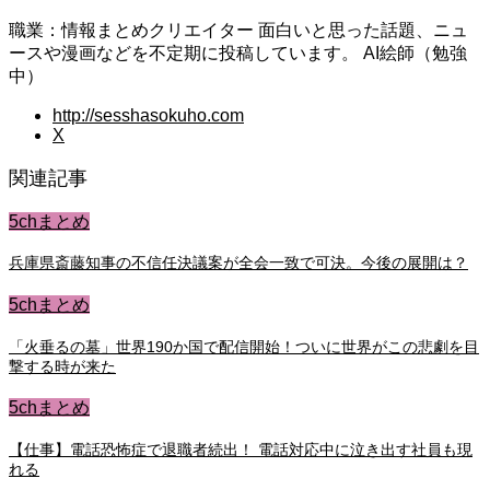
職業：情報まとめクリエイター 面白いと思った話題、ニュ
ースや漫画などを不定期に投稿しています。 AI絵師（勉強
中）
http://sesshasokuho.com
X
関連記事
5chまとめ
兵庫県斎藤知事の不信任決議案が全会一致で可決。今後の展開は？
5chまとめ
「火垂るの墓」世界190か国で配信開始！ついに世界がこの悲劇を目
撃する時が来た
5chまとめ
【仕事】電話恐怖症で退職者続出！ 電話対応中に泣き出す社員も現
れる