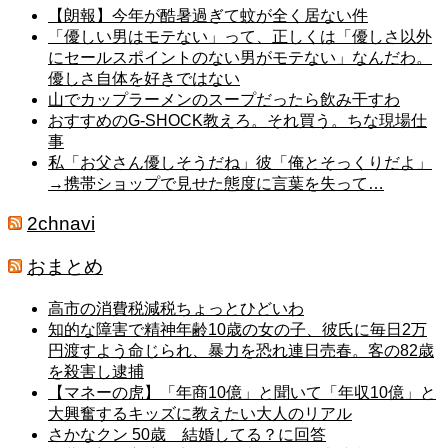
【朗報】今年が酷暑過ぎて蚊が全く居ない件
「優しい男はモテない」って、正しくは「優しさ以外
にセールスポイントのない男がモテない」なんだわ。
優しさ自体を好きではない
山でカップラーメンのスープだったら飲み干すわ
おすすめのG-SHOCK教えろ。それ買う。ちな現場仕
事
私「お父さん優しそうだね」彼「俺とそっくりだよ」
→携帯ショップで見せた態度に言葉を失って…
2chnavi
おまとめ
高市の消費税減税ちょっとひどいわ
知的な障害で精神年齢10歳の女の子、彼氏に毎日2万
円渡すよう命じられ、暴力を恐れ連日売春。客の82歳
を殺害し逮捕
【マネーの虎】「年商10億」と聞いて「年収10億」と
大興奮するキッズに教えたい大人のリアル
さかなクン 50歳 結婚してる？に回答