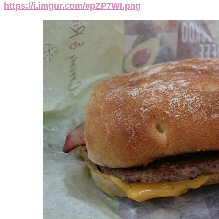
https://i.imgur.com/epZP7WI.png