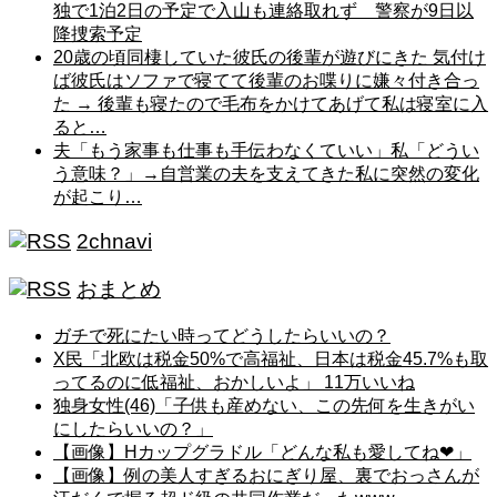
独で1泊2日の予定で入山も連絡取れず 警察が9日以
降捜索予定
20歳の頃同棲していた彼氏の後輩が遊びにきた 気付け
ば彼氏はソファで寝てて後輩のお喋りに嫌々付き合っ
た → 後輩も寝たので毛布をかけてあげて私は寝室に入
ると…
夫「もう家事も仕事も手伝わなくていい」私「どうい
う意味？」→自営業の夫を支えてきた私に突然の変化
が起こり…
2chnavi
おまとめ
ガチで死にたい時ってどうしたらいいの？
X民「北欧は税金50%で高福祉、日本は税金45.7%も取
ってるのに低福祉、おかしいよ」 11万いいね
独身女性(46)「子供も産めない、この先何を生きがい
にしたらいいの？」
【画像】Hカップグラドル「どんな私も愛してね❤」
【画像】例の美人すぎるおにぎり屋、裏でおっさんが