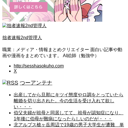
拙者速報2nd管理人
職業：メディア・情報まとめクリエイター 面白い記事や動
画や漫画をまとめています。 AI絵師（勉強中）
http://sesshasokuho.com
X
つーアンテナ
出産してから旦那にキツイ態度やロ調をとっていたら
離婚を切り出された。今の生活を受け入れて欲し
い・・・
伯父夫婦が祖母と同居してて、祖母が認知症になり、
1年後に伯母が難病になったらしいのだが・・・
北アルプス槍ヶ岳周辺で19歳の男子大学生が遭難 単