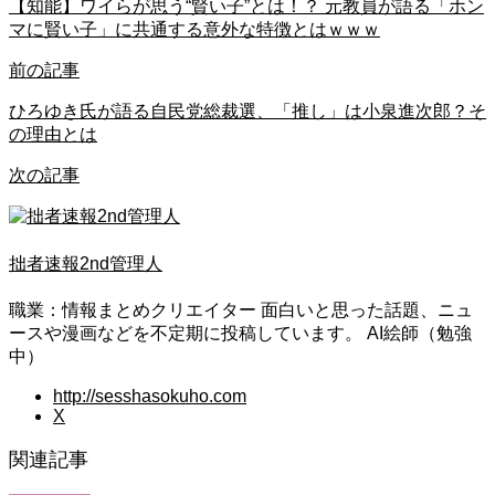
【知能】ワイらが思う“賢い子”とは！？ 元教員が語る「ホン
マに賢い子」に共通する意外な特徴とはｗｗｗ
前の記事
ひろゆき氏が語る自民党総裁選、「推し」は小泉進次郎？そ
の理由とは
次の記事
拙者速報2nd管理人
職業：情報まとめクリエイター 面白いと思った話題、ニュ
ースや漫画などを不定期に投稿しています。 AI絵師（勉強
中）
http://sesshasokuho.com
X
関連記事