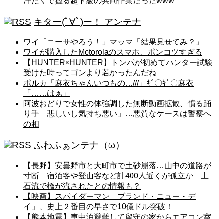
汗だくで握る超ド級の共同作業だったwww
キター(ﾟ∀ﾟ)ー！ アンテナ
ワイ「ニーサやろう！」マッマ「結果見せてみ？」
ワイが購入したMotorolaのスマホ、ポンコツすぎる
【HUNTER×HUNTER】トンパが初めてハンター試験
受けた時ってゴンより若かったんだね
ポルカ「麻衣ちゃんいつもの…///」ｷﾞ〇ｷﾞ〇麻衣
「……はぁ」
阿波おどりで女性の体強調した無断動画拡散、憤る踊
り手「悲しいし気持ち悪い」…悪質なケースは警察へ
の相
ふわふぁンテナ（ω）
【長野】安曇野市と大町市で土砂崩落…山中の道路が
寸断 宿泊客や登山客など計400人近くが孤立か 土
石流で橋が流されたとの情報も？
【映画】スパイダーマン ブランド・ニュー・デ
イ」、史上２番目の早さで10億ドル突破！
【熊本地震】車中泊避難して留守の家からエアコン室