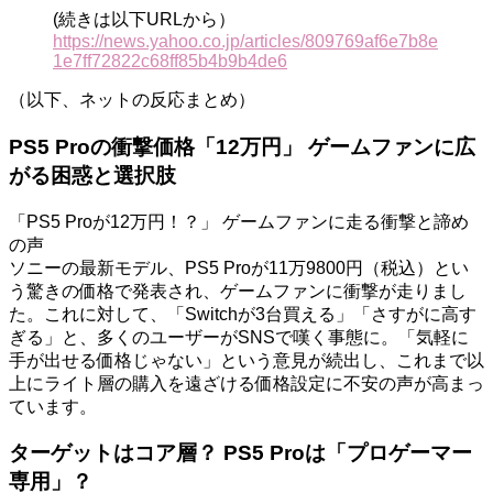
(続きは以下URLから）
https://news.yahoo.co.jp/articles/809769af6e7b8e
1e7ff72822c68ff85b4b9b4de6
（以下、ネットの反応まとめ）
PS5 Proの衝撃価格「12万円」 ゲームファンに広
がる困惑と選択肢
「PS5 Proが12万円！？」 ゲームファンに走る衝撃と諦め
の声
ソニーの最新モデル、PS5 Proが11万9800円（税込）とい
う驚きの価格で発表され、ゲームファンに衝撃が走りまし
た。これに対して、「Switchが3台買える」「さすがに高す
ぎる」と、多くのユーザーがSNSで嘆く事態に。「気軽に
手が出せる価格じゃない」という意見が続出し、これまで以
上にライト層の購入を遠ざける価格設定に不安の声が高まっ
ています。
ターゲットはコア層？ PS5 Proは「プロゲーマー
専用」？