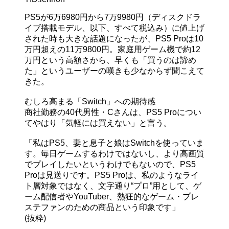
PS5が6万6980円から7万9980円（ディスクドラ
イブ搭載モデル、以下、すべて税込み）に値上げ
された時も大きな話題になったが、PS5 Proは10
万円超えの11万9800円。家庭用ゲーム機で約12
万円という高額さから、早くも「買うのは諦め
た」というユーザーの嘆きも少なからず聞こえて
きた。
むしろ高まる「Switch」への期待感
商社勤務の40代男性・Cさんは、PS5 Proについ
てやはり「気軽には買えない」と言う。
「私はPS5、妻と息子と娘はSwitchを使っていま
す。毎日ゲームするわけではないし、より高画質
でプレイしたいというわけでもないので、PS5
Proは見送りです。PS5 Proは、私のようなライ
ト層対象ではなく、文字通り“プロ”用として、ゲ
ーム配信者やYouTuber、熱狂的なゲーム・プレ
ステファンのための商品という印象です」
(抜粋)