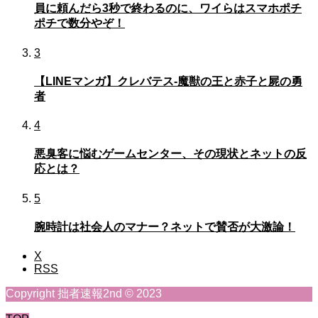
員に頼んだら3秒で終わるのに、ワイらはスマホポチ
ポチで数分やぞ！
3
【LINEマンガ】クレバテス-魔獣の王と赤子と屍の勇
者
4
悪臭客に悩むゲームセンター、その現状とネットの反
応とは？
5
腕時計は社会人のマナー？ネットで賛否が大激論！
X
RSS
Copyright 拙者速報2nd © 2023