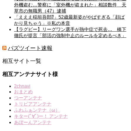
外機盗む…警察に「室外機が盗まれた」相談数件 天
草市の無職男（47）逮捕
「えええ稲垣吾郎⁉」52歳最新姿がやばすぎる「顔ば
かり見ちゃう」※私の本音
【ラグビー】リーグワン選手が熱中症で死去… 橋下
徹氏が提言「部活の強制中止のルールを定めるべき」
バズツイート速報
相互サイト一覧
相互アンテナサイト様
2chnavi
おまとめ
つーアンテナ
トリビアアンテナ
ふわふぁンテナ（ω）
キター(ﾟ∀ﾟ)ー！ アンテナ
あぼーんアンテナ